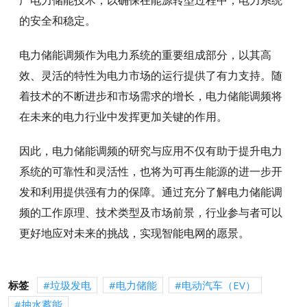
广电力储能技术，以确保在能源转型过程中，电力系统
的安全和稳定。
电力储能调频作为电力系统的重要组成部分，以其高
效、灵活的特性为电力市场的运行提供了有力支持。随
着技术的不断进步和市场需求的增长，电力储能调频将
在未来的电力行业中发挥更加关键的作用。
因此，电力储能调频的研究与应用不仅有助于提升电力
系统的可靠性和灵活性，也将为可再生能源的进一步开
发和利用提供强有力的保障。通过充分了解电力储能调
频的工作原理、技术类型及市场前景，行业参与者可以
更好地应对未来的挑战，实现智能电网的愿景。
标签
垃圾发电
电力储能
电动汽车（EV）
抽水蓄能