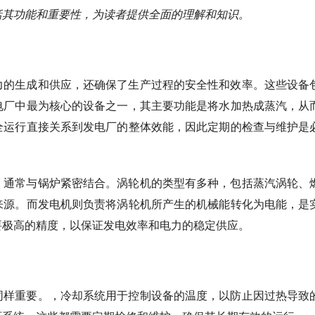
括其功能和重要性，为读者提供全面的理解和知识。
力的生成和供应，还确保了生产过程的安全性和效率。这些设备
电厂中最为核心的设备之一，其主要功能是将水加热成蒸汽，从
全运行直接关系到发电厂的整体效能，因此定期的检查与维护是
，通常与锅炉紧密结合。涡轮机的类型有多种，包括蒸汽涡轮、
来源。而发电机则负责将涡轮机所产生的机械能转化为电能，是
要极高的精度，以保证发电效率和电力的稳定供应。
同样重要。，冷却系统用于控制设备的温度，以防止因过热导致