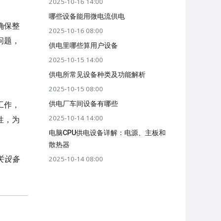
2025-10-16 14:00
哪些设备能用微电流供电
确保整
2025-10-16 08:00
问题，
供电里哪些算用户设备
2025-10-15 14:00
供电所常见设备种类及功能解析
2025-10-15 08:00
供电厂车间设备有哪些
工作，
2025-10-14 14:00
性，为
电脑CPU供电设备详解：电源、主板和
散热器
2025-10-14 08:00
关设备