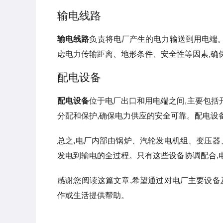
输电线路
输电线路
负责将电厂产生的电力输送到用电端
虑电力传输距离、地形条件、安全性等因素,确
配电设备
配电设备
位于电厂出口和用电端之间,主要包括
分配和保护,确保电力供应的安全可靠。配电设
总之,电厂内部由锅炉、汽轮发电机组、变压器
发电到输电的全过程。只有这些设备协调配合,
感谢您阅读这篇文章,希望通过对电厂主要设备
作或生活提供帮助。