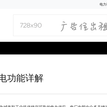
电力
电功能详解