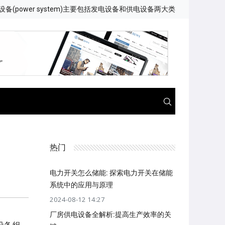
设备(power system)主要包括发电设备和供电设备两大类
热门
电力开关怎么储能: 探索电力开关在储能
系统中的应用与原理
2024-08-12 14:27
厂房供电设备全解析:提高生产效率的关