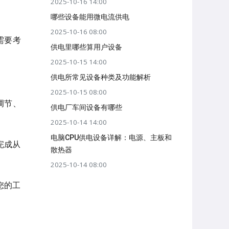
2025-10-16 14:00
哪些设备能用微电流供电
2025-10-16 08:00
需要考
供电里哪些算用户设备
2025-10-15 14:00
供电所常见设备种类及功能解析
2025-10-15 08:00
调节、
供电厂车间设备有哪些
2025-10-14 14:00
电脑CPU供电设备详解：电源、主板和
完成从
散热器
2025-10-14 08:00
您的工