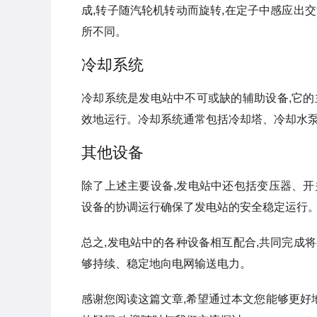
成,转子随汽轮机转动而旋转,在定子中感应出
所不同。
冷却系统
冷却系统是发电站中不可或缺的辅助设备,它的
效地运行。冷却系统通常包括冷却塔、冷却水泵
其他设备
除了上述主要设备,发电站中还包括变压器、开
设备的协调运行确保了发电站的安全稳定运行
总之,发电站中的各种设备相互配合,共同完成
够持续、稳定地向电网输送电力。
感谢您阅读这篇文章,希望通过本文您能够更好