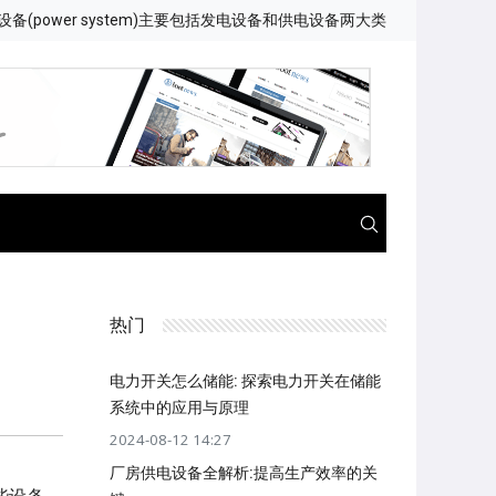
设备(power system)主要包括发电设备和供电设备两大类
热门
电力开关怎么储能: 探索电力开关在储能
系统中的应用与原理
2024-08-12 14:27
厂房供电设备全解析:提高生产效率的关