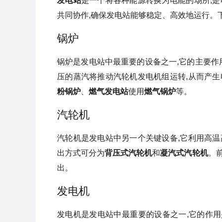
发电站
是一个将各种能源转换为电能的场所,是
共同协作,确保发电站能够稳定、高效地运行。
锅炉
锅炉是发电站中最重要的设备之一,它的主要作
压的蒸汽将推动汽轮机发电机组运转,从而产生
粉锅炉
、
燃气发电站
使用
燃气锅炉
等。
汽轮机
汽轮机是发电站中另一个关键设备,它利用高温
出方式可分为
背压式汽轮机
和
凝汽式汽轮机
。
出。
发电机
发电机是发电站中最重要的设备之一,它的作