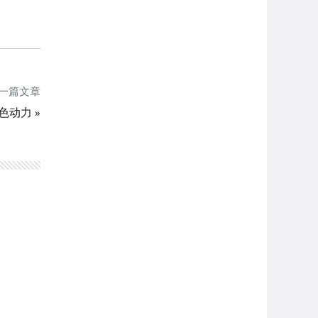
一篇文章
»
色动力